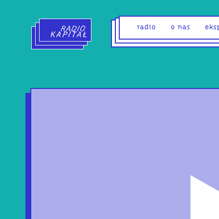
Radio Kapitał - strona główna
radio
o nas
eks