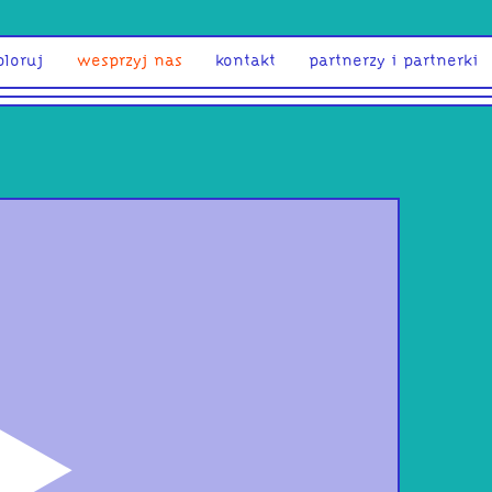
ploruj
wesprzyj nas
kontakt
partnerzy i partnerki
odtwórz
Acti