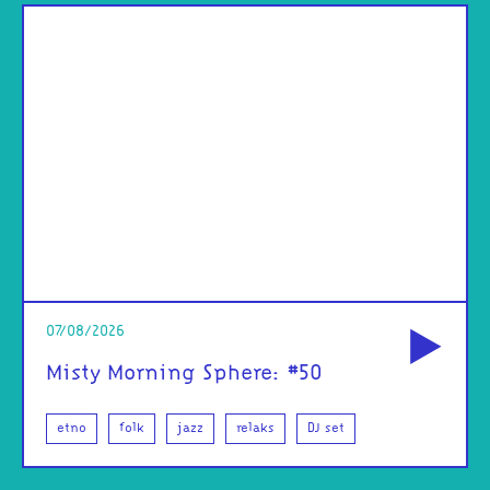
od
07/08/2026
Misty Morning Sphere: #50
etno
folk
jazz
relaks
DJ set