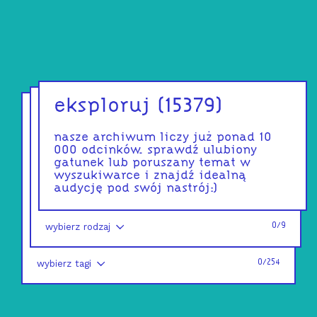
eksploruj
(
15379
)
nasze archiwum liczy już ponad 10
000 odcinków. sprawdź ulubiony
gatunek lub poruszany temat w
wyszukiwarce i znajdź idealną
audycję pod swój nastrój:)
wybierz rodzaj
0
/
9
wybierz tagi
0
/
254