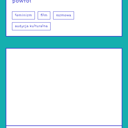
powrót
feminizm
film
rozmowa
audycja kulturalna