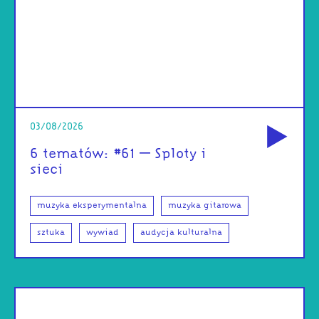
od
03/08/2026
6 tematów: #61 – Sploty i
sieci
muzyka eksperymentalna
muzyka gitarowa
sztuka
wywiad
audycja kulturalna