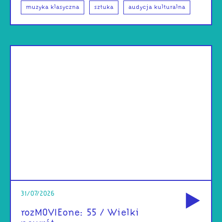
muzyka klasyczna
sztuka
audycja kulturalna
od
31/07/2026
rozMOVIEone: 55 / Wielki