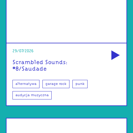
od
29/07/2026
Scrambled Sounds:
#8/Saudade
alternatywa
garage rock
punk
audycja muzyczna