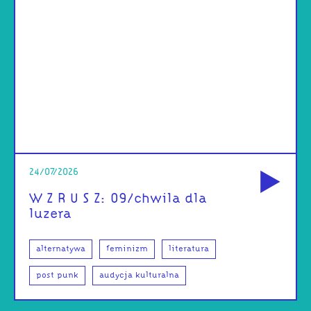
od
24/07/2026
W Z R U S Z: 09/chwila dla
luzera
alternatywa
feminizm
literatura
post punk
audycja kulturalna