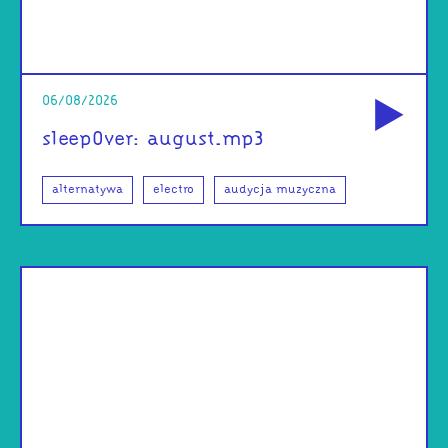
od
06/08/2026
sleep0ver: august.mp3
alternatywa
electro
audycja muzyczna