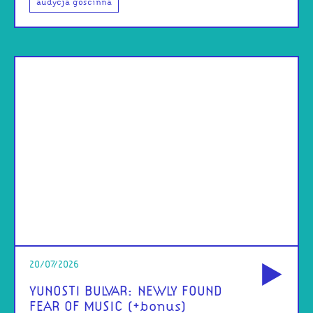
audycja gościnna
od
20/07/2026
YUNOSTI BULVAR: NEWLY FOUND
FEAR OF MUSIC (+bonus)