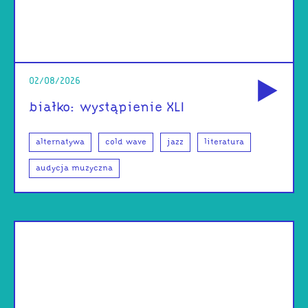
od
02/08/2026
białko: wystąpienie XLI
alternatywa
cold wave
jazz
literatura
audycja muzyczna