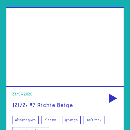
od
23/07/2026
121/2: #7 Richie Beige
alternatywa
electro
grunge
soft rock