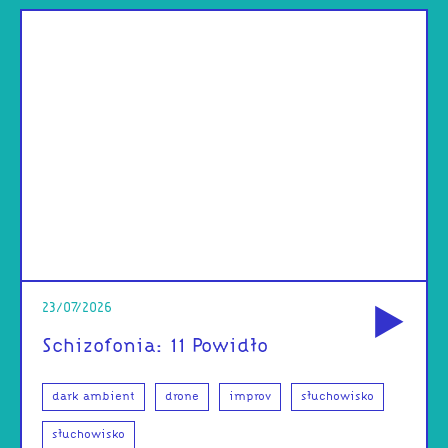
od
23/07/2026
Schizofonia: 11 Powidło
dark ambient
drone
improv
słuchowisko
słuchowisko