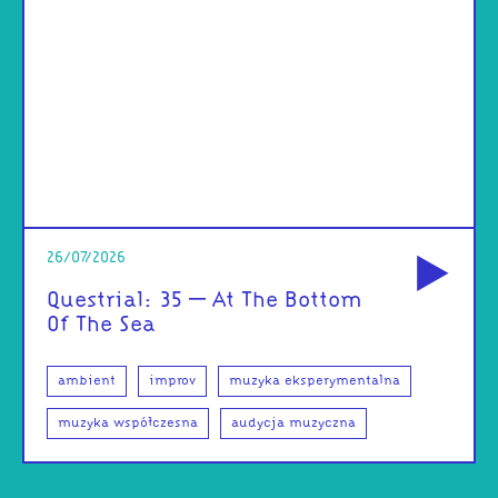
od
26/07/2026
Questrial: 35 – At The Bottom
Of The Sea
ambient
improv
muzyka eksperymentalna
muzyka współczesna
audycja muzyczna