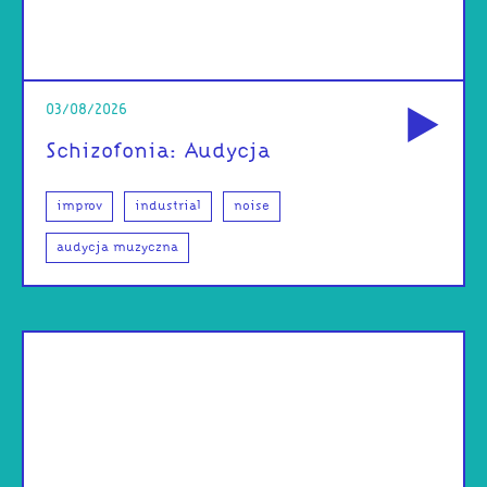
od
03/08/2026
Schizofonia: Audycja
improv
industrial
noise
audycja muzyczna