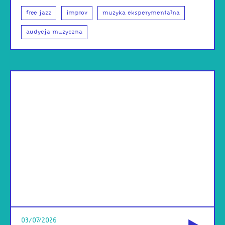
free jazz
improv
muzyka eksperymentalna
audycja muzyczna
od
03/07/2026