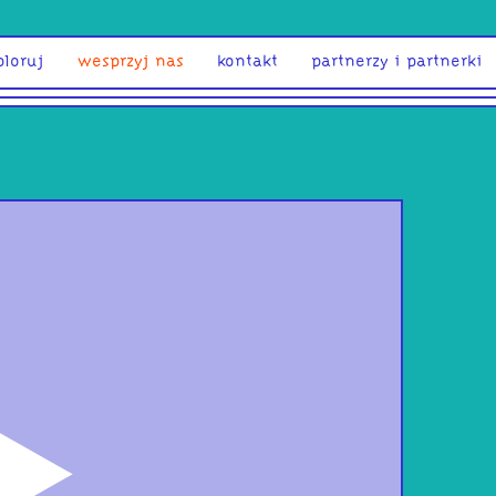
ploruj
wesprzyj nas
kontakt
partnerzy i partnerki
odtwórz
bez
Cyf