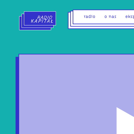
Radio Kapitał - strona główna
radio
o nas
eks