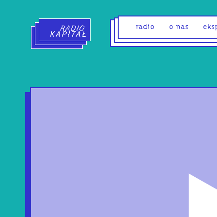
Radio Kapitał - strona główna
radio
o nas
eks