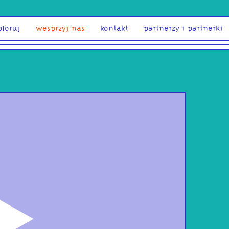
ploruj
wesprzyj nas
kontakt
partnerzy i partnerki
odtwórz
Blo