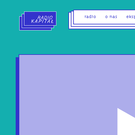
Radio Kapitał - strona główna
radio
o nas
eks