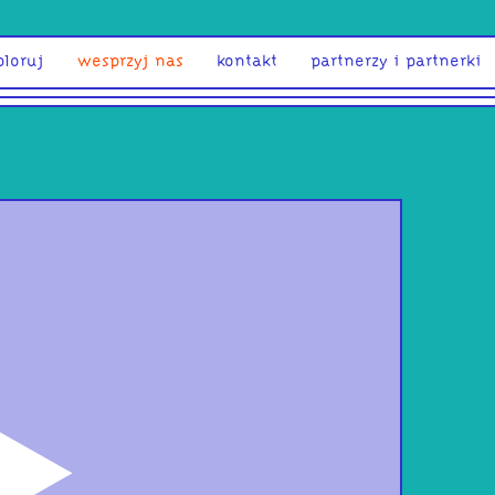
ploruj
wesprzyj nas
kontakt
partnerzy i partnerki
odtwórz
Bro
as f