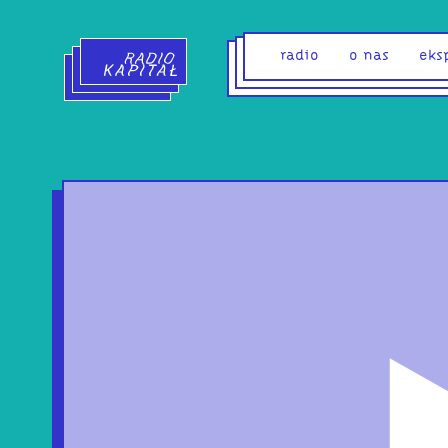
Radio Kapitał - strona główna
radio
o nas
eks