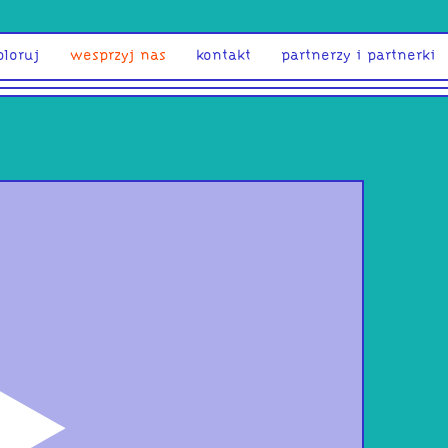
ploruj
wesprzyj nas
kontakt
partnerzy i partnerki
odtwórz
Col