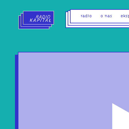
Radio Kapitał - strona główna
radio
o nas
eks