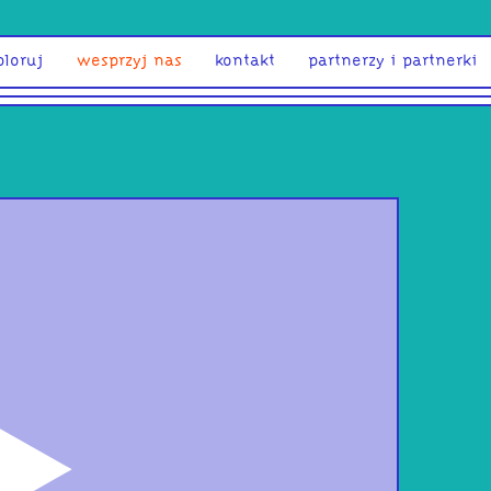
ploruj
wesprzyj nas
kontakt
partnerzy i partnerki
odtwórz
DTS
Rita