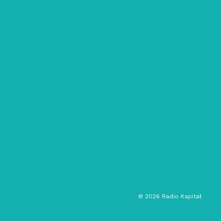
09/10/2025
ON&ON: 127
bass
breaks
drum & bass
audycja muzyczna
©
2026
Radio Kapitał