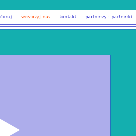
ploruj
wesprzyj nas
kontakt
partnerzy i partnerki
odtwórz
Dżu