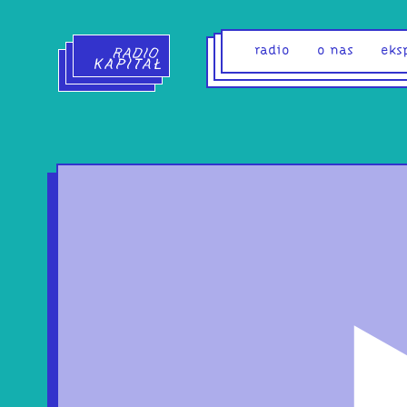
Radio Kapitał - strona główna
radio
o nas
eks