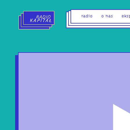
Radio Kapitał - strona główna
radio
o nas
eks