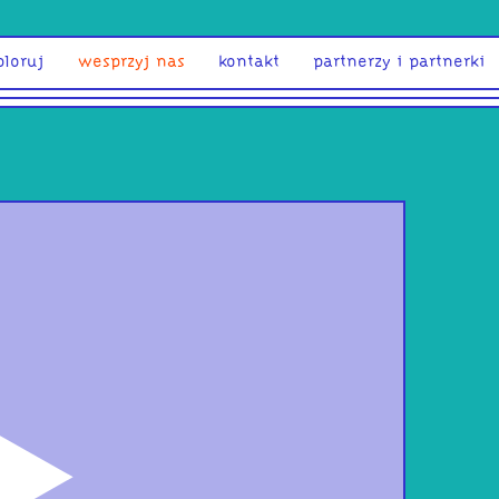
ploruj
wesprzyj nas
kontakt
partnerzy i partnerki
odtwórz
Fou
dzi