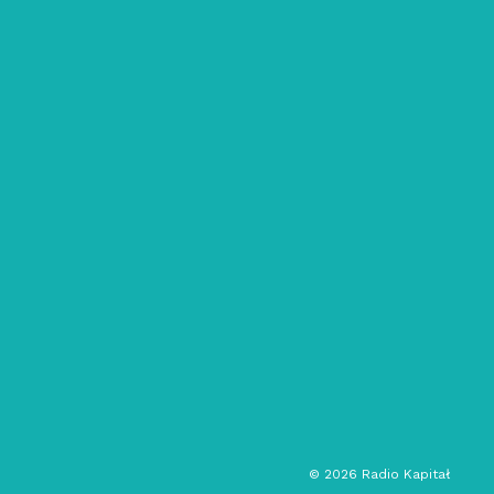
05/06/2020
Emojipedia: #12 – botheration
deconstructed
post club
DJ set
©
2026
Radio Kapitał