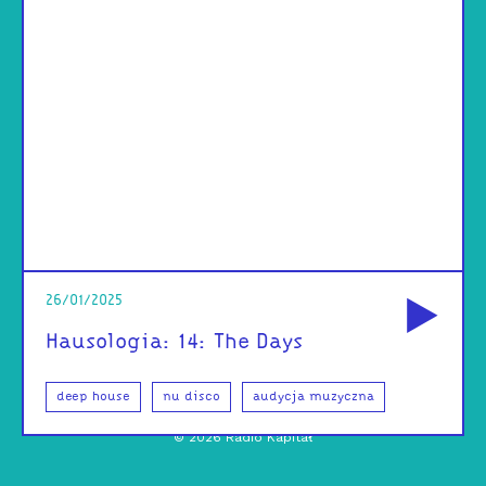
od
26/01/2025
Hausologia: 14: The Days
deep house
nu disco
audycja muzyczna
©
2026
Radio Kapitał