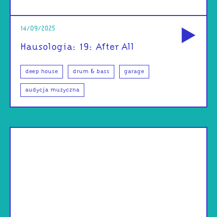
od
14/09/2025
Hausologia: 19: After All
deep house
drum & bass
garage
audycja muzyczna