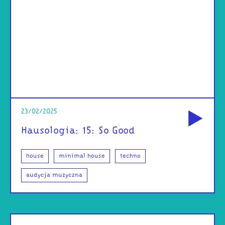
od
23/02/2025
Hausologia: 15: So Good
house
minimal house
techno
audycja muzyczna