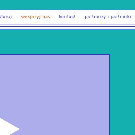
ploruj
wesprzyj nas
kontakt
partnerzy i partnerki
odtwórz
Lad
Cle