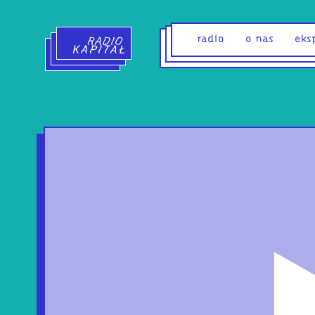
Radio Kapitał - strona główna
radio
o nas
eks