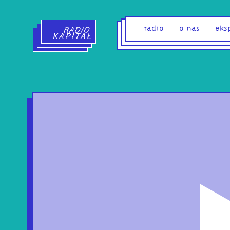
Radio Kapitał - strona główna
radio
o nas
eks