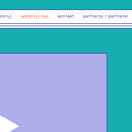
ploruj
wesprzyj nas
kontakt
partnerzy i partnerki
odtwórz
Muz