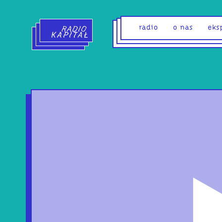
Radio Kapitał - strona główna
radio
o nas
eks