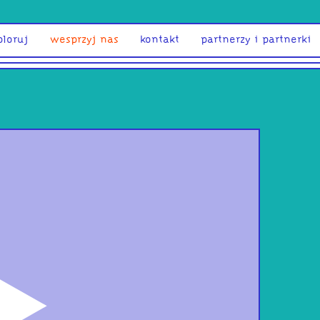
ploruj
wesprzyj nas
kontakt
partnerzy i partnerki
odtwórz
muz