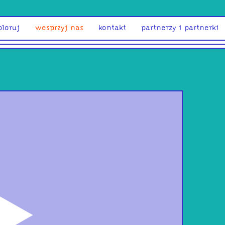
ploruj
wesprzyj nas
kontakt
partnerzy i partnerki
odtwórz
na 
Mica