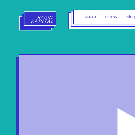
Radio Kapitał - strona główna
radio
o nas
eks