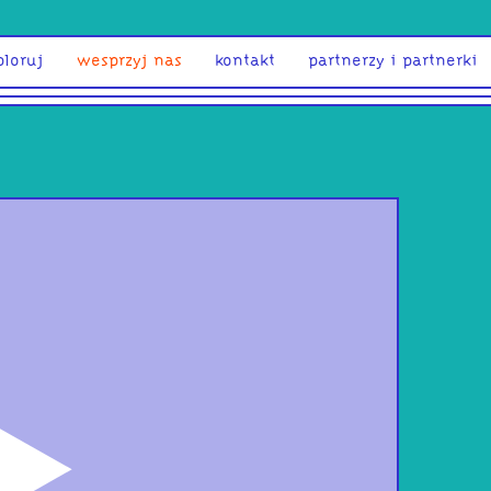
ploruj
wesprzyj nas
kontakt
partnerzy i partnerki
odtwórz
Pas
soni