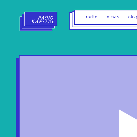
Radio Kapitał - strona główna
radio
o nas
eks