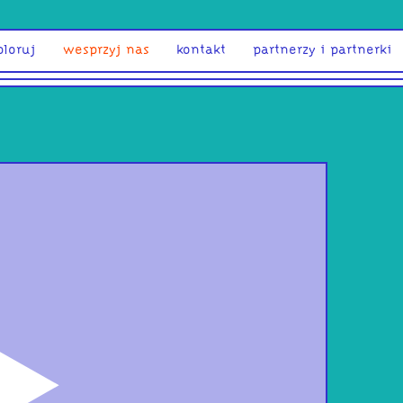
ploruj
wesprzyj nas
kontakt
partnerzy i partnerki
odtwórz
Pas
Sess