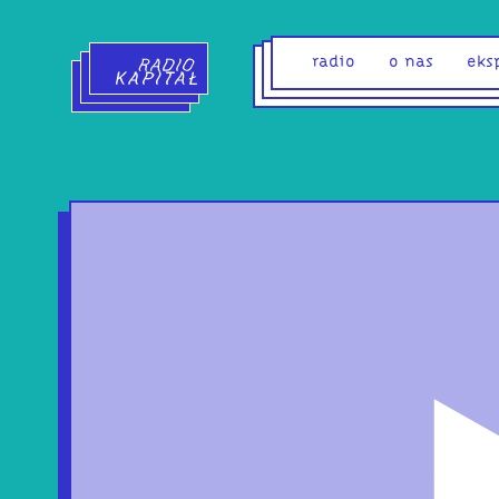
Radio Kapitał - strona główna
radio
o nas
eks