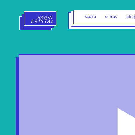
Radio Kapitał - strona główna
radio
o nas
eks