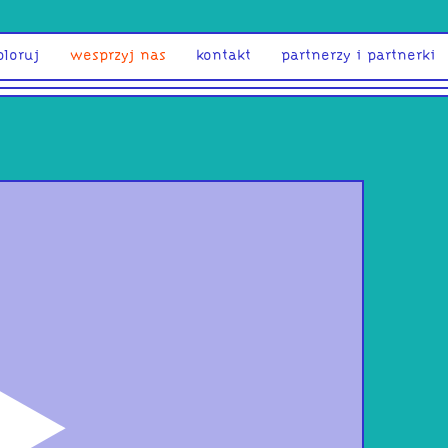
ploruj
wesprzyj nas
kontakt
partnerzy i partnerki
odtwórz
PEN