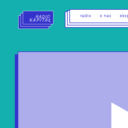
Radio Kapitał - strona główna
radio
o nas
eks