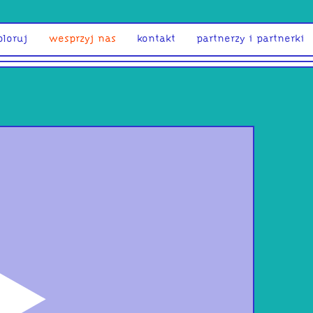
ploruj
wesprzyj nas
kontakt
partnerzy i partnerki
odtwórz
Peo
Est