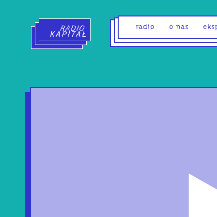
Radio Kapitał - strona główna
radio
o nas
eks