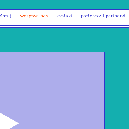
ploruj
wesprzyj nas
kontakt
partnerzy i partnerki
odtwórz
Piel
koł