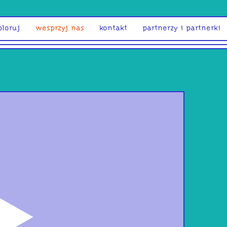
ploruj
wesprzyj nas
kontakt
partnerzy i partnerki
odtwórz
Roz
hon