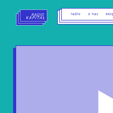
Radio Kapitał - strona główna
radio
o nas
eks