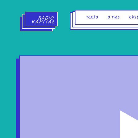
Radio Kapitał - strona główna
radio
o nas
eks