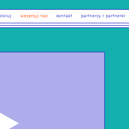
ploruj
wesprzyj nas
kontakt
partnerzy i partnerki
odtwórz
Sat
Smo