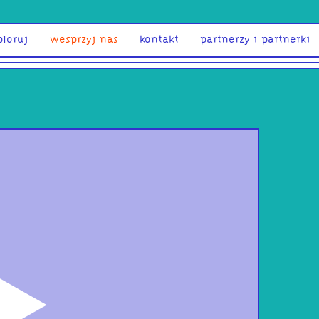
ploruj
wesprzyj nas
kontakt
partnerzy i partnerki
odtwórz
śpi
w/S