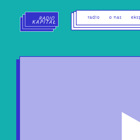
Radio Kapitał - strona główna
radio
o nas
eks