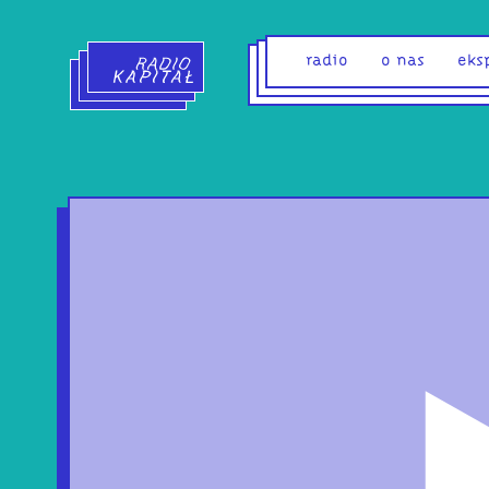
Radio Kapitał - strona główna
radio
o nas
eks