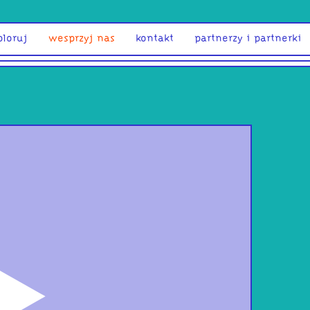
ploruj
wesprzyj nas
kontakt
partnerzy i partnerki
odtwórz
Świ