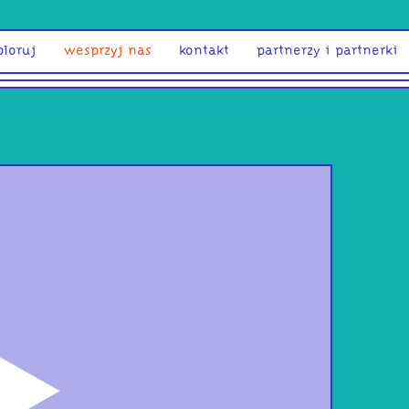
ploruj
wesprzyj nas
kontakt
partnerzy i partnerki
odtwórz
Min