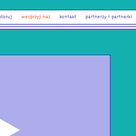
ploruj
wesprzyj nas
kontakt
partnerzy i partnerki
odtwórz
the
040