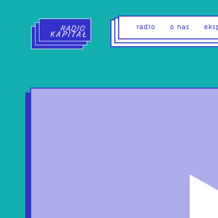
Radio Kapitał - strona główna
radio
o nas
eks