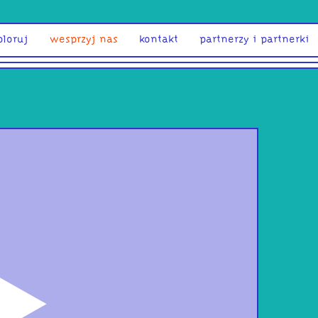
ploruj
wesprzyj nas
kontakt
partnerzy i partnerki
odtwórz
WAR