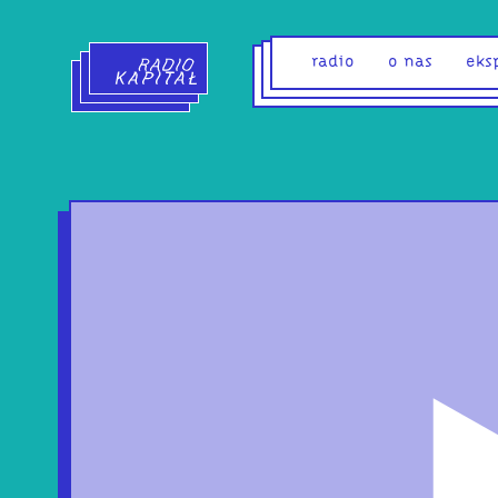
Radio Kapitał - strona główna
radio
o nas
eks