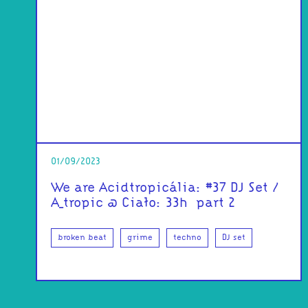
01/09/2023
We are Acidtropicália: #37 DJ Set /
A_tropic @ Ciało: 33h | part 2
broken beat
grime
techno
DJ set