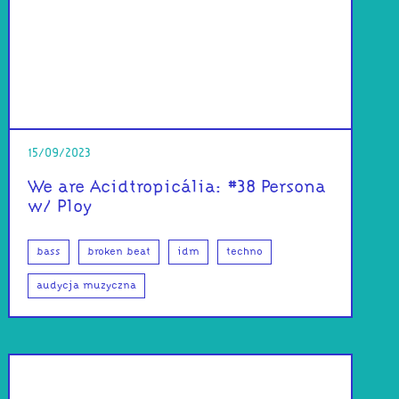
15/09/2023
We are Acidtropicália: #38 Persona
w/ Ploy
bass
broken beat
idm
techno
audycja muzyczna