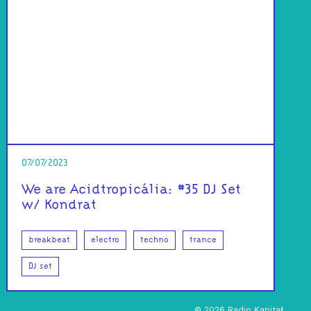
07/07/2023
We are Acidtropicália: #35 DJ Set
w/ Kondrat
breakbeat
electro
techno
trance
DJ set
©
2026
Radio Kapitał