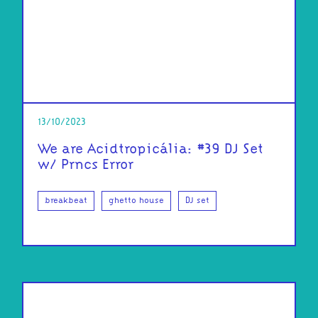
13/10/2023
We are Acidtropicália: #39 DJ Set
w/ Prncs Error
breakbeat
ghetto house
DJ set