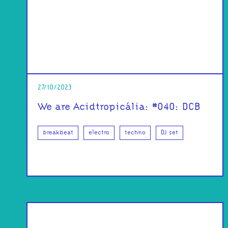
27/10/2023
We are Acidtropicália: #040: DCB
breakbeat
electro
techno
DJ set