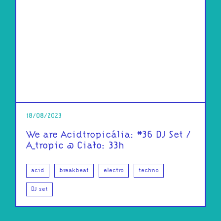
18/08/2023
We are Acidtropicália: #36 DJ Set /
A_tropic @ Ciało: 33h
acid
breakbeat
electro
techno
DJ set