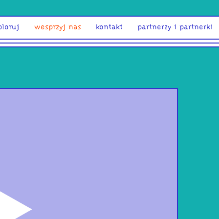
ploruj
wesprzyj nas
kontakt
partnerzy i partnerki
odtwórz
WOX