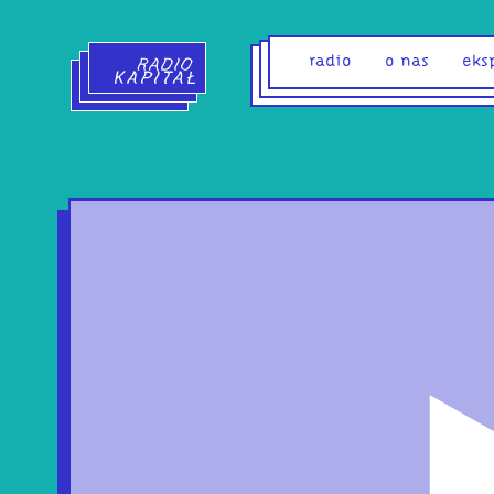
Radio Kapitał - strona główna
radio
o nas
eks