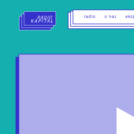
Radio Kapitał - strona główna
radio
o nas
eks