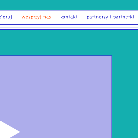
ploruj
wesprzyj nas
kontakt
partnerzy i partnerki
odtwórz
ŻÓŁ
tro