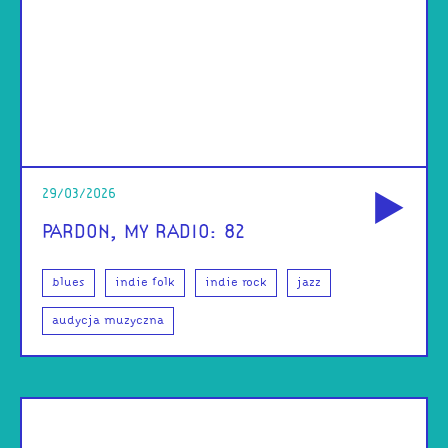
od
29/03/2026
PARDON, MY RADIO: 82
blues
indie folk
indie rock
jazz
audycja muzyczna