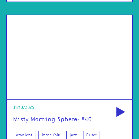
od
31/10/2025
Misty Morning Sphere: #40
ambient
indie folk
jazz
DJ set