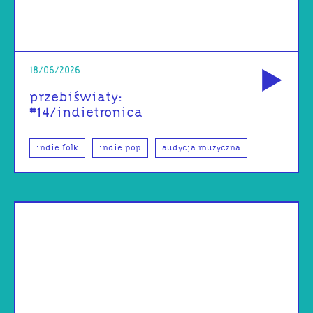
od
18/06/2026
przebiświaty:
#14/indietronica
indie folk
indie pop
audycja muzyczna