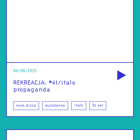
od
06/06/2025
REKREACJA: #41/italo
propaganda
euro disco
eurodance
italo
DJ set