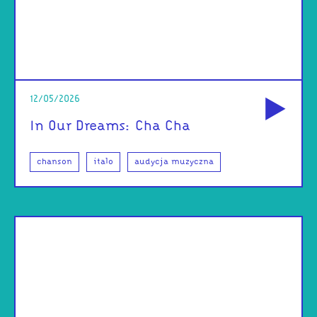
od
12/05/2026
In Our Dreams: Cha Cha
chanson
italo
audycja muzyczna