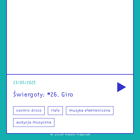
od
23/05/2025
Świergoty: #26. Giro
cosmic disco
italo
muzyka elektroniczna
audycja muzyczna
©
2026
Radio Kapitał