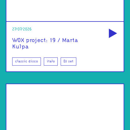
od
27/07/2026
WOX project: 19 / Marta
Kulpa
classic disco
italo
DJ set