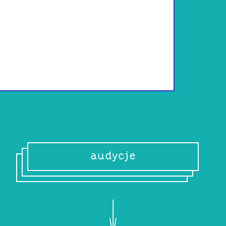
Dumny tata brązo
szeroko pojętym 
plakatów i najróż
Wrocławia, a od 
wskazuje na to, ż
dalej związany z 
audycje