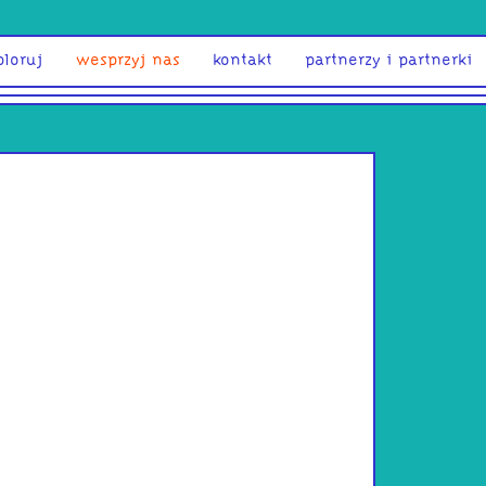
ploruj
wesprzyj nas
kontakt
partnerzy i partnerki
Damian 