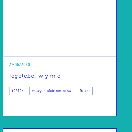
27/06/2020
legetebe: w y m e
LGBTQ+
muzyka elektroniczna
DJ set