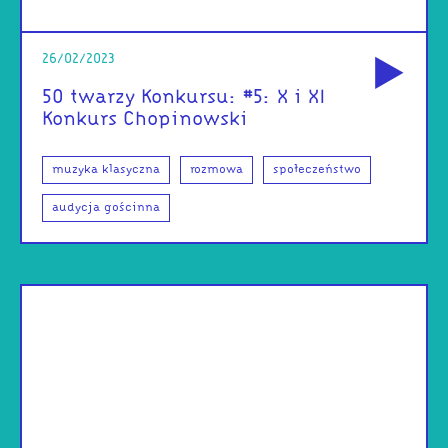
od
26/02/2023
50 twarzy Konkursu: #5: X i XI
Konkurs Chopinowski
muzyka klasyczna
rozmowa
społeczeństwo
audycja gościnna