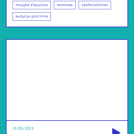
muzyka klasyczna
rozmowa
społeczeństwo
audycja gościnna
od
12/03/2023