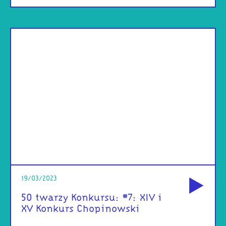
od
19/03/2023
50 twarzy Konkursu: #7: XIV i
XV Konkurs Chopinowski