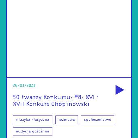
od
26/03/2023
50 twarzy Konkursu: #8: XVI i
XVII Konkurs Chopinowski
muzyka klasyczna
rozmowa
społeczeństwo
audycja gościnna