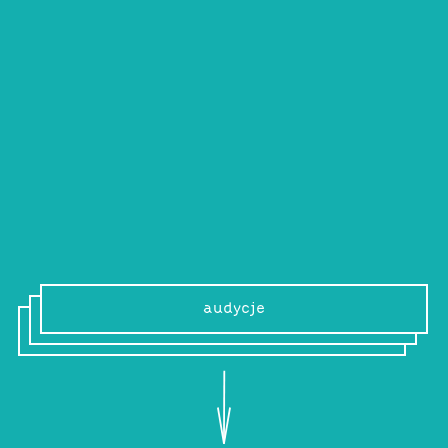
Paweł Gawlik
Ur. 11 IX 1984 r., z zawodu dziennikarz, z
kształtu duszy poeta. W płytotece najwięcej
ma nagrań z lat 50. i 60. i jest pełen
podziwu dla wszystkich, którzy z muzyką są
na bieżąco.
audycje