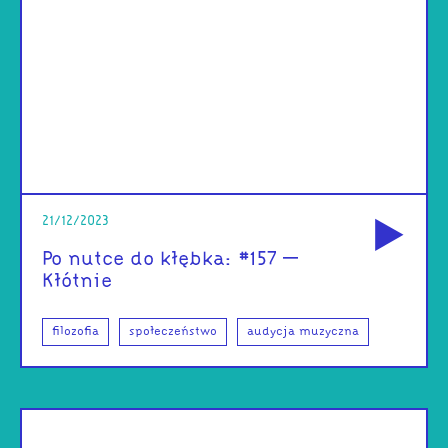
od
21/12/2023
Po nutce do kłębka: #157 –
Kłótnie
filozofia
społeczeństwo
audycja muzyczna