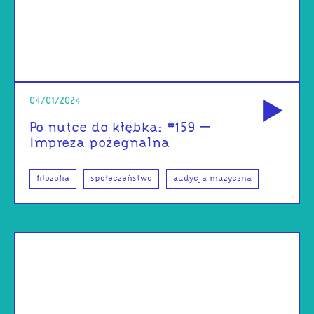
od
04/01/2024
Po nutce do kłębka: #159 –
Impreza pożegnalna
filozofia
społeczeństwo
audycja muzyczna