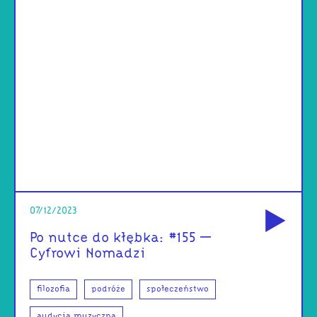
od
07/12/2023
Po nutce do kłębka: #155 –
Cyfrowi Nomadzi
filozofia
podróże
społeczeństwo
audycja muzyczna