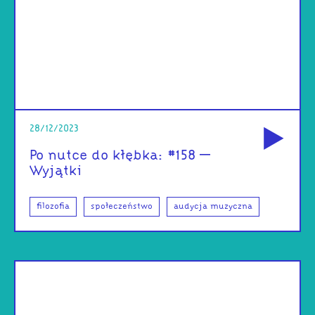
od
28/12/2023
Po nutce do kłębka: #158 –
Wyjątki
filozofia
społeczeństwo
audycja muzyczna