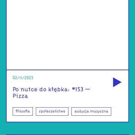
od
02/11/2023
Po nutce do kłębka: #153 –
Pizza
filozofia
społeczeństwo
audycja muzyczna