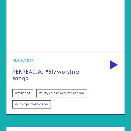
od
19/06/2026
REKREACJA: #51/worship
songs
ambient
muzyka eksperymentalna
audycja muzyczna