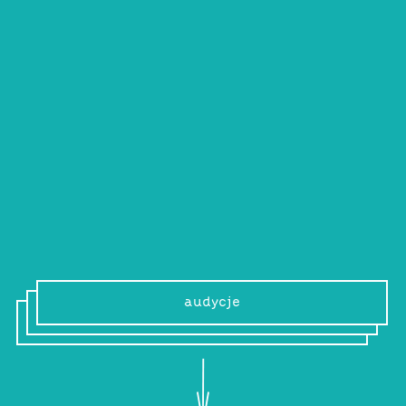
young młody &
skrzydlaq
braterski duet didżejski, poszukiwacze
dobrego vibe’u we wszelkich jego
odmianach.
audycje