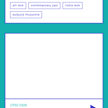
art rock
contemporary jazz
indie rock
audycja muzyczna
od
27/02/2026