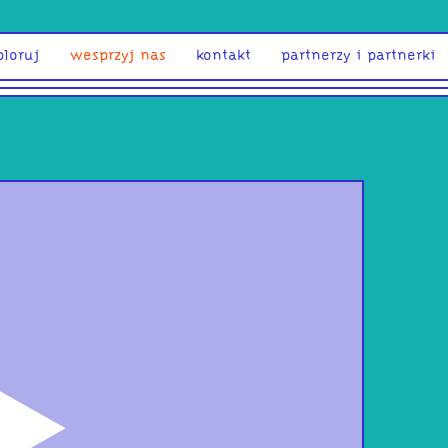
ploruj
wesprzyj nas
kontakt
partnerzy i partnerki
odtwórz
Ant
Z