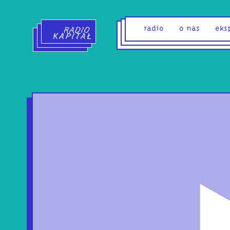
Radio Kapitał - strona główna
radio
o nas
eks