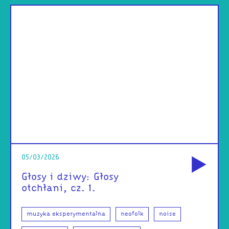
od
05/03/2026
Głosy i dziwy: Głosy
otchłani, cz. 1.
muzyka eksperymentalna
neofolk
noise