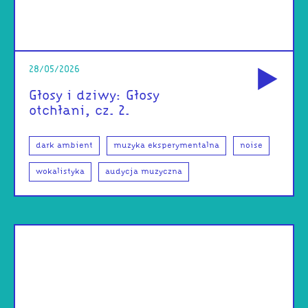
od
28/05/2026
Głosy i dziwy: Głosy
otchłani, cz. 2.
dark ambient
muzyka eksperymentalna
noise
wokalistyka
audycja muzyczna