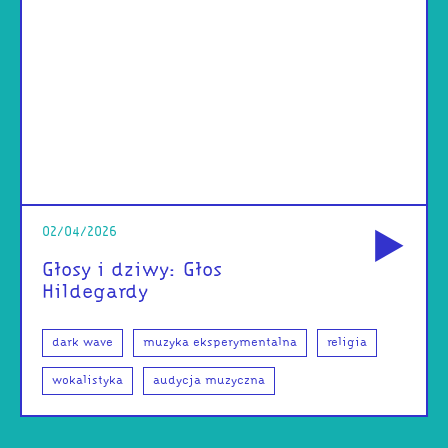
od
02/04/2026
Głosy i dziwy: Głos
Hildegardy
dark wave
muzyka eksperymentalna
religia
wokalistyka
audycja muzyczna