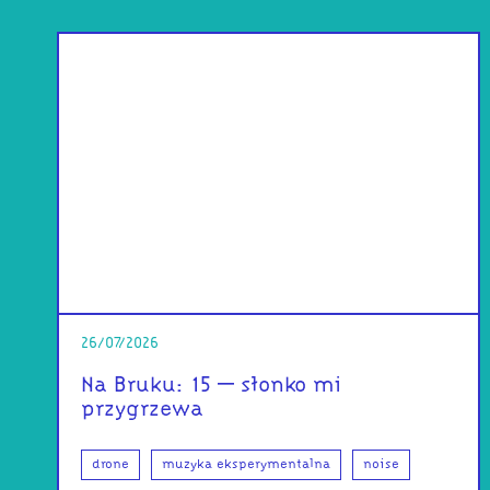
26/07/2026
Na Bruku: 15 – słonko mi
przygrzewa
drone
muzyka eksperymentalna
noise