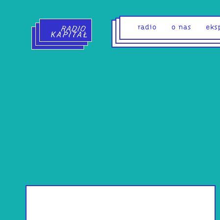
Radio Kapitał - strona główna
radio
o nas
eks