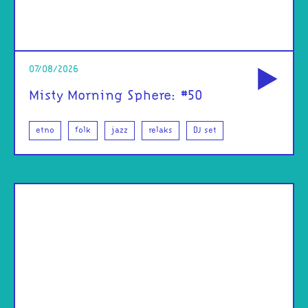
od
07/08/2026
Misty Morning Sphere: #50
etno
folk
jazz
relaks
DJ set