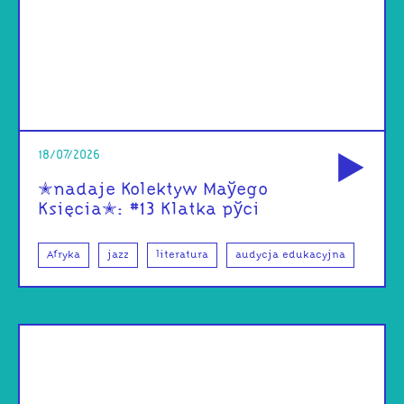
od
18/07/2026
✭nadaje Kolektyw Maўego
Księcia✭: #13 Klatka pўci
Afryka
jazz
literatura
audycja edukacyjna