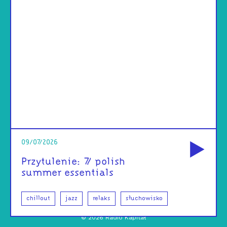
od
09/07/2026
Przytulenie: 7/ polish
summer essentials
chillout
jazz
relaks
słuchowisko
©
2026
Radio Kapitał