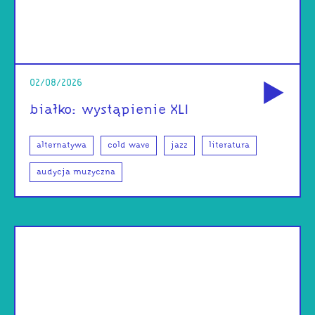
od
02/08/2026
białko: wystąpienie XLI
alternatywa
cold wave
jazz
literatura
audycja muzyczna