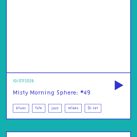
od
10/07/2026
Misty Morning Sphere: #49
blues
folk
jazz
relaks
DJ set