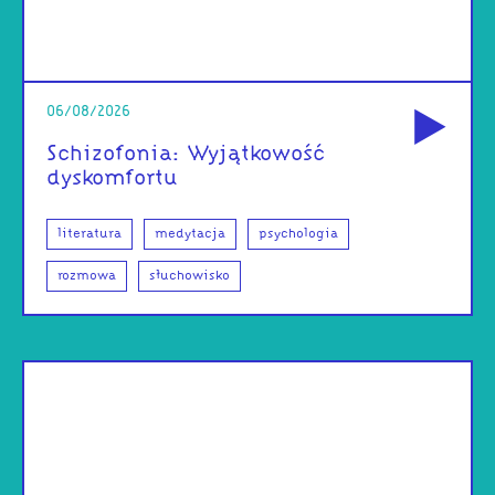
od
06/08/2026
Schizofonia: Wyjątkowość
dyskomfortu
literatura
medytacja
psychologia
rozmowa
słuchowisko