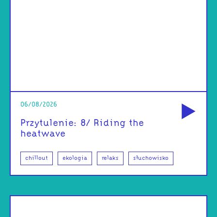
od
06/08/2026
Przytulenie: 8/ Riding the
heatwave
chillout
ekologia
relaks
słuchowisko