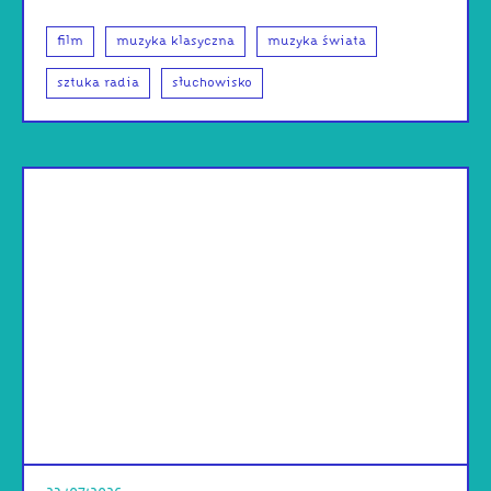
film
muzyka klasyczna
muzyka świata
sztuka radia
słuchowisko
od