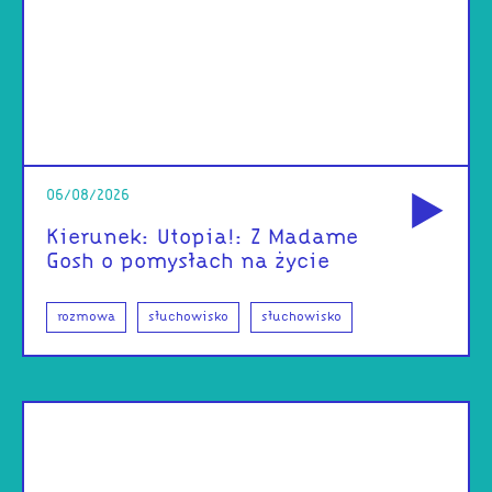
od
06/08/2026
Kierunek: Utopia!: Z Madame
Gosh o pomysłach na życie
rozmowa
słuchowisko
słuchowisko