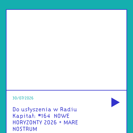
od
30/07/2026
Do usłyszenia w Radiu
Kapitał: #164 | NOWE
HORYZONTY 2026 + MARE
NOSTRUM