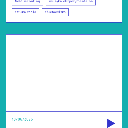
field recording
muzyka eksperymentalna
sztuka radia
słuchowisko
od
18/06/2026