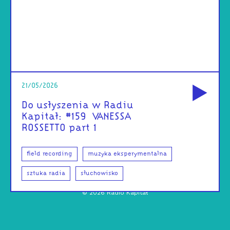
od
21/05/2026
Do usłyszenia w Radiu
Kapitał: #159 | VANESSA
ROSSETTO part 1
field recording
muzyka eksperymentalna
sztuka radia
słuchowisko
©
2026
Radio Kapitał