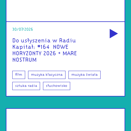
od
30/07/2026
Do usłyszenia w Radiu
Kapitał: #164 | NOWE
HORYZONTY 2026 + MARE
NOSTRUM
film
muzyka klasyczna
muzyka świata
sztuka radia
słuchowisko