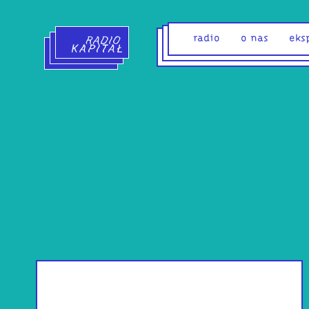
Radio Kapitał - strona główna
radio
o nas
eks