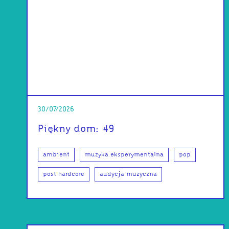
30/07/2026
Piękny dom: 49
ambient
muzyka eksperymentalna
pop
post hardcore
audycja muzyczna