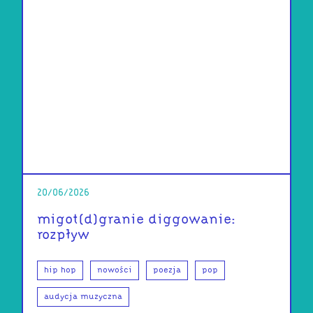
20/06/2026
migot(d)granie diggowanie:
rozpływ
hip hop
nowości
poezja
pop
audycja muzyczna