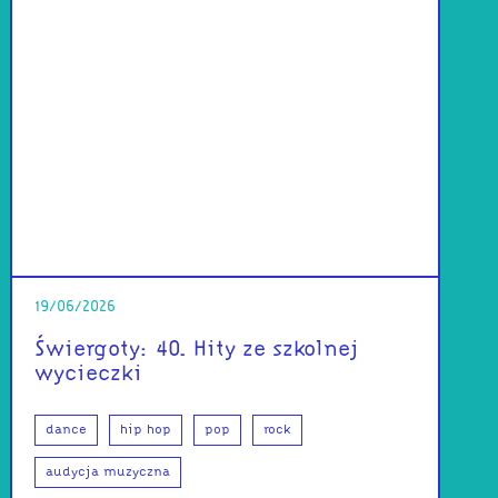
19/06/2026
Świergoty: 40. Hity ze szkolnej
wycieczki
dance
hip hop
pop
rock
audycja muzyczna