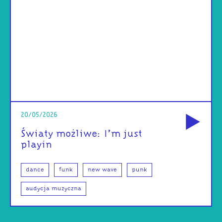
od
20/05/2026
Światy możliwe: I’m just
playin
dance
funk
new wave
punk
audycja muzyczna