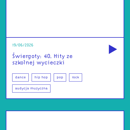
od
19/06/2026
Świergoty: 40. Hity ze
szkolnej wycieczki
dance
hip hop
pop
rock
audycja muzyczna