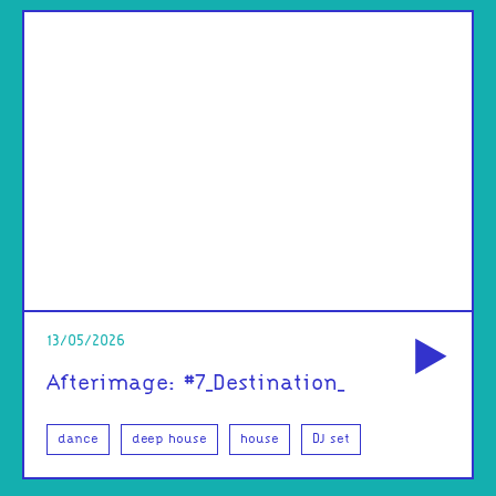
od
13/05/2026
Afterimage: #7_Destination_
dance
deep house
house
DJ set