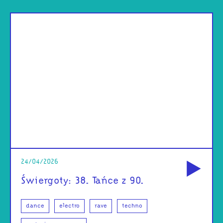
od
24/04/2026
Świergoty: 38. Tańce z 90.
dance
electro
rave
techno