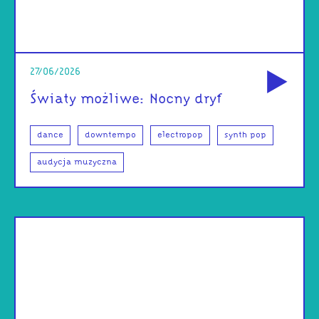
od
27/06/2026
Światy możliwe: Nocny dryf
dance
downtempo
electropop
synth pop
audycja muzyczna