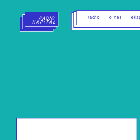
Radio Kapitał - strona główna
radio
o nas
eks