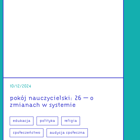
10/12/2024
pokój nauczycielski: 26 – o
zmianach w systemie
edukacja
polityka
religia
społeczeństwo
audycja społeczna