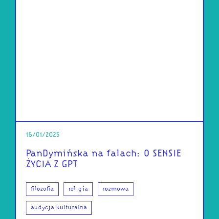
16/01/2025
PanDymińska na falach: O SENSIE
ŻYCIA Z GPT
filozofia
religia
rozmowa
audycja kulturalna