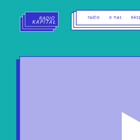
Radio Kapitał - strona główna
radio
o nas
eks