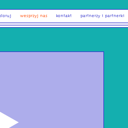
ploruj
wesprzyj nas
kontakt
partnerzy i partnerki
odtwórz
ASA
okr