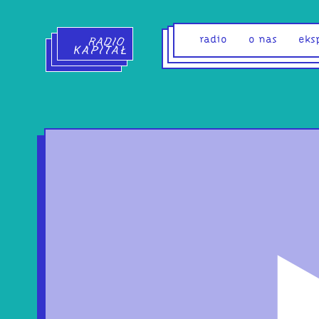
Radio Kapitał - strona główna
radio
o nas
eks