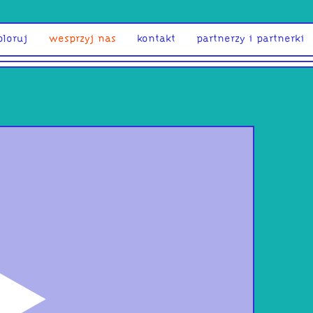
ploruj
wesprzyj nas
kontakt
partnerzy i partnerki
odtwórz
bez
City