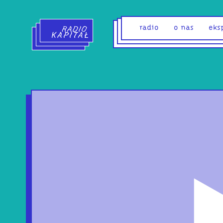
Radio Kapitał - strona główna
radio
o nas
eks