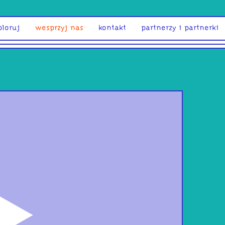
ploruj
wesprzyj nas
kontakt
partnerzy i partnerki
odtwórz
CLA